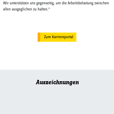
e
Wir unterstützen uns gegenseitig, um die Arbeitsbelastung zwischen
D
allen ausgeglichen zu halten.“
a
Zum Karriereportal
Auszeichnungen​