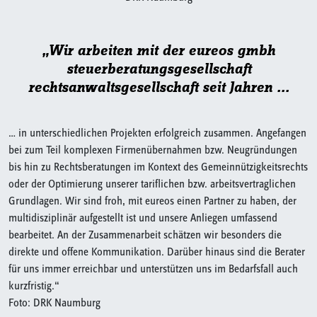
„Wir arbeiten mit der eureos gmbh
steuerberatungsgesellschaft
rechtsanwaltsgesellschaft seit Jahren ...
d
… in unterschiedlichen Projekten erfolgreich zusammen. Angefangen
bei zum Teil komplexen Firmenübernahmen bzw. Neugründungen
…
bis hin zu Rechtsberatungen im Kontext des Gemeinnützigkeitsrechts
H
oder der Optimierung unserer tariflichen bzw. arbeitsvertraglichen
Lö
Grundlagen. Wir sind froh, mit eureos einen Partner zu haben, der
f
multidisziplinär aufgestellt ist und unsere Anliegen umfassend
R
bearbeitet. An der Zusammenarbeit schätzen wir besonders die
U
direkte und offene Kommunikation. Darüber hinaus sind die Berater
b
für uns immer erreichbar und unterstützen uns im Bedarfsfall auch
z
kurzfristig.“
s
Foto: DRK Naumburg
F