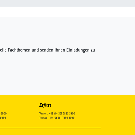
ktuelle Fachthemen und senden Ihnen Einladungen zu
Erfurt
8 6900
Telefon: +49 (0) 361 7893 3900
8 6999
Telefax: +49 (0) 361 7893 3999