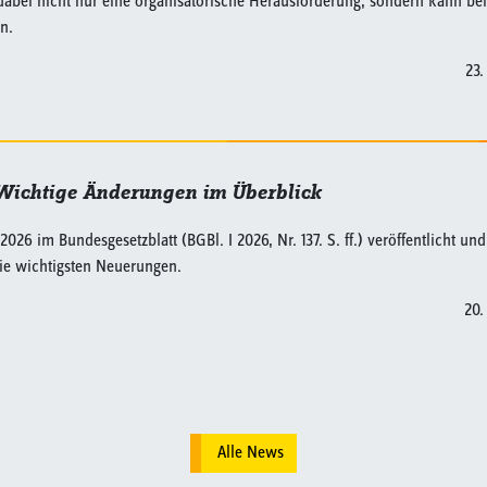
bei nicht nur eine organisatorische Herausforderung, sondern kann bei
n.
23.
Wichtige Änderungen im Überblick
 im Bundesgesetzblatt (BGBl. I 2026, Nr. 137. S. ff.) veröffentlicht und
die wichtigsten Neuerungen.
20.
Alle News