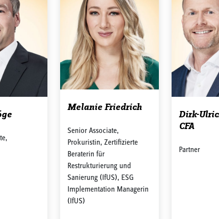
Melanie Friedrich
öge
Dirk-Ulri
CFA
Senior Associate,
te,
Prokuristin, Zertifizierte
Partner
Beraterin für
Restrukturierung und
Sanierung (IfUS), ESG
Implementation Managerin
(IfUS)