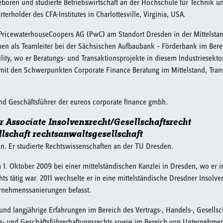
eboren und studierte Betriebswirtschaft an der Hochschule für Technik u
rterholder des CFA-Institutes in Charlottesville, Virginia, USA.
 PricewaterhouseCoopers AG (PwC) am Standort Dresden in der Mittelsta
onen als Teamleiter bei der Sächsischen Aufbaubank – Förderbank im Be
lity, wo er Beratungs- und Transaktionsprojekte in diesem Industriesekto
 mit den Schwerpunkten Corporate Finance Beratung im Mittelstand, Tran
 und Geschäftsführer der eureos corporate finance gmbh.
r Associate Insolvenzrecht/Gesellschaftsrecht
schaft rechtsanwaltsgesellschaft
n. Er studierte Rechtswissenschaften an der TU Dresden.
1. Oktober 2009 bei einer mittelständischen Kanzlei in Dresden, wo er 
ts tätig war. 2011 wechselte er in eine mittelständische Dresdner Insolv
rnehmenssanierungen befasst.
 und langjährige Erfahrungen im Bereich des Vertrags-, Handels-, Gesellsc
gs- und Geschäftsführerhaftungsrechts sowie im Bereich von Unternehme