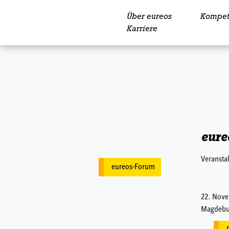
Über eureos
Kompet
Skip to content
Karriere
eure
Veransta
eureos-Forum
22. Nove
Magdebu