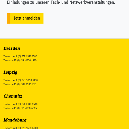
Einladungen zu unseren Fach- und Netzwerkveranstaltungen.
Jetzt anmelden
Dresden
Telefon: +49 (0) 351 4976 1500
Telefax: +49 (0) 351 4976 1599
Leipzig
Telefon: +49 (0) 341 9999 2100
Telefax: +49 (0) 341 9999 2121
Chemnitz
Telefon: +49 (0) 371 4330 6500
Telefax: +49 (0) 371 4330 6565
Magdeburg
Telefon: +49 (0) 391 5628 6900