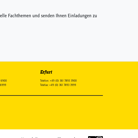
ktuelle Fachthemen und senden Ihnen Einladungen zu
Erfurt
8 6900
Telefon: +49 (0) 361 7893 3900
8 6999
Telefax: +49 (0) 361 7893 3999