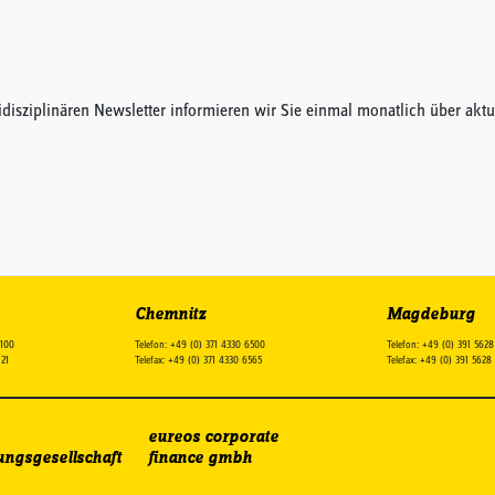
idisziplinären Newsletter informieren wir Sie einmal monatlich über a
Chemnitz
Magdeburg
2100
Telefon: +49 (0) 371 4330 6500
Telefon: +49 (0) 391 562
121
Telefax: +49 (0) 371 4330 6565
Telefax: +49 (0) 391 562
eureos corporate
ungsgesellschaft
finance gmbh