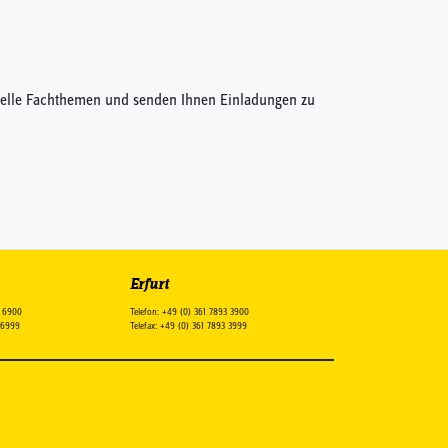
ktuelle Fachthemen und senden Ihnen Einladungen zu
Erfurt
8 6900
Telefon: +49 (0) 361 7893 3900
8 6999
Telefax: +49 (0) 361 7893 3999