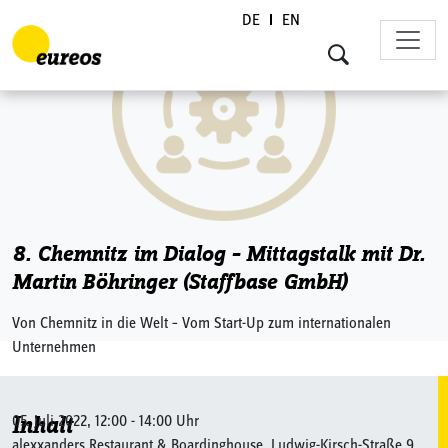
DE
EN
Skip to content
8. Chemnitz im Dialog – Mittagstalk mit Dr.
Martin Böhringer (Staffbase GmbH)
Von Chemnitz in die Welt – Vom Start-Up zum internationalen
Unternehmen
05. Juli 2022, 12:00 - 14:00 Uhr
Inhalt
alexxanders Restaurant & Boardinghouse, Ludwig-Kirsch-Straße 9,