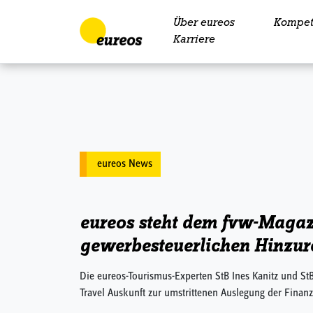
Über eureos
Kompet
Skip to content
Karriere
eureos News
eureos steht dem fvw-Magaz
gewerbesteuerlichen Hinzur
Die eureos-Tourismus-Experten StB Ines Kanitz und S
Travel Auskunft zur umstrittenen Auslegung der Finan