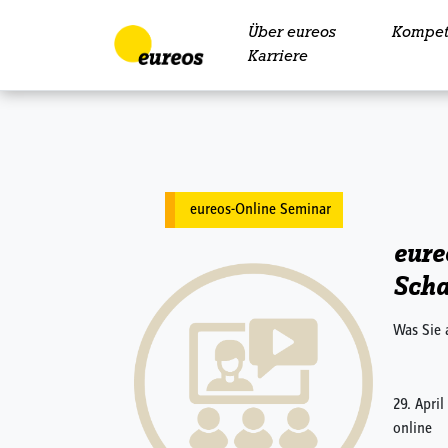
Über eureos
Kompet
Skip to content
Karriere
eureos-Online Seminar
eure
Scha
Was Sie 
29. April
online