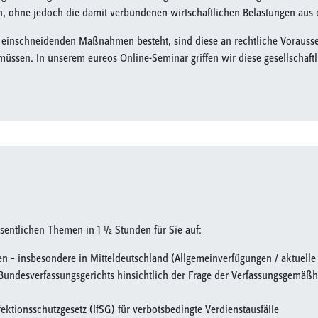
en, ohne jedoch die damit verbundenen wirtschaftlichen Belastungen aus 
e einschneidenden Maßnahmen besteht, sind diese an rechtliche Vorausse
müssen. In unserem eureos Online-Seminar griffen wir diese gesellschaftl
sentlichen Themen in 1 ½ Stunden für Sie auf:
en – insbesondere in Mitteldeutschland (Allgemeinverfügungen / aktuell
Bundesverfassungsgerichts hinsichtlich der Frage der Verfassungsgem
ktionsschutzgesetz (IfSG) für verbotsbedingte Verdienstausfälle